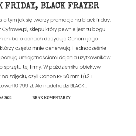
K FRIDAY, BLACK FRAYER
is o tym jak się tworzy promocje na black friday.
z Cyfrowe.pl, sklepu który pewnie jest tu bogu
nien, bo o cenach decyduje Canon i jego
 którzy często mnie denerwują. I jednocześnie
mponują umiejętnościami dojenia użytkowników
 sprzętu tej firmy. W październiku obiektyw
na zdjęciu, czyli Canon RF 50 mm f/1.2 L
ował 10 799 zł. Ale nadchodzi BLACK...
A 2022
BRAK KOMENTARZY