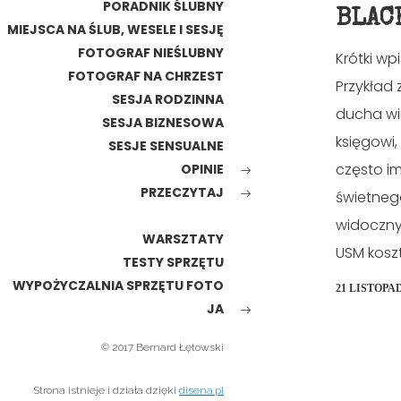
PORADNIK ŚLUBNY
BLAC
MIEJSCA NA ŚLUB, WESELE I SESJĘ
FOTOGRAF NIEŚLUBNY
Krótki wp
FOTOGRAF NA CHRZEST
Przykład 
SESJA RODZINNA
ducha wi
SESJA BIZNESOWA
księgowi,
SESJE SENSUALNE
często i
OPINIE
PRZECZYTAJ
świetnego
widoczny 
WARSZTATY
USM koszt
TESTY SPRZĘTU
WYPOŻYCZALNIA SPRZĘTU FOTO
21 LISTOPAD
JA
© 2017 Bernard Łętowski
Strona istnieje i działa dzięki
disena.pl