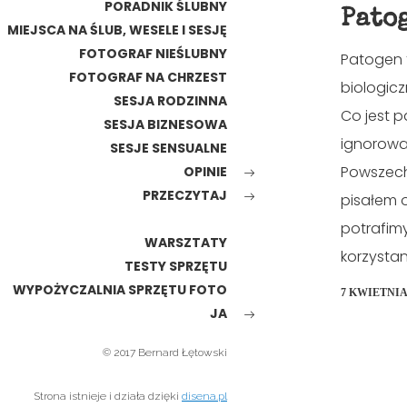
PORADNIK ŚLUBNY
Pato
MIEJSCA NA ŚLUB, WESELE I SESJĘ
FOTOGRAF NIEŚLUBNY
Patogen 
FOTOGRAF NA CHRZEST
biologic
SESJA RODZINNA
Co jest 
SESJA BIZNESOWA
ignorowa
SESJE SENSUALNE
Powszechn
OPINIE
PRZECZYTAJ
pisałem 
potrafimy
WARSZTATY
korzystan
TESTY SPRZĘTU
WYPOŻYCZALNIA SPRZĘTU FOTO
7 KWIETNIA
JA
© 2017 Bernard Łętowski
Strona istnieje i działa dzięki
disena.pl