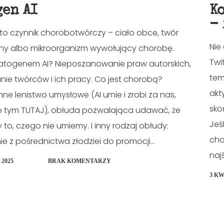
gen AI
K
-
to czynnik chorobotwórczy – ciało obce, twór
Nie
zny albo mikroorganizm wywołujący chorobę.
Twi
patogenem AI? Nieposzanowanie praw autorskich,
tem
nie twórców i ich pracy. Co jest chorobą?
akt
e lenistwo umysłowe (AI umie i zrobi za nas,
sko
o tym TUTAJ), obłuda pozwalająca udawać, że
Jeś
 to, czego nie umiemy. I inny rodzaj obłudy:
cho
ie z pośrednictwa złodziei do promocji...
naj
 2025
BRAK KOMENTARZY
3 KW