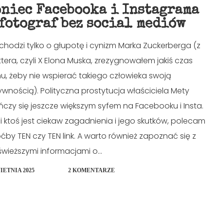
oniec Facebooka i Instagrama
 fotograf bez social mediów
 chodzi tylko o głupotę i cynizm Marka Zuckerberga (z
ttera, czyli X Elona Muska, zrezygnowałem jakiś czas
u, żeby nie wspierać takiego człowieka swoją
ywnością). Polityczna prostytucja właściciela Mety
ńczy się jeszcze większym syfem na Facebooku i Insta.
li ktoś jest ciekaw zagadnienia i jego skutków, polecam
ćby TEN czy TEN link. A warto również zapoznać się z
świeższymi informacjami o...
IETNIA 2025
2 KOMENTARZE