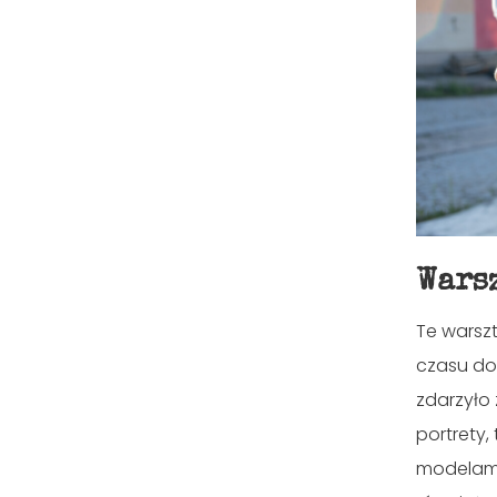
Wars
Te warszt
czasu do
zdarzyło 
portrety,
modelami.