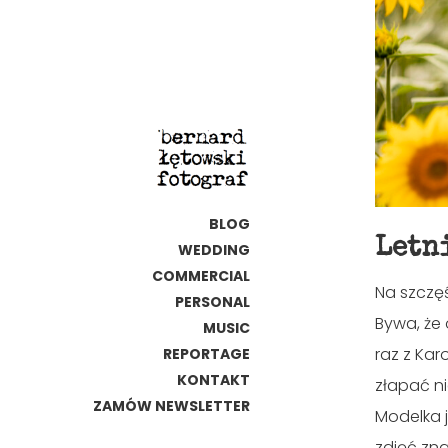
BLOG
Letn
WEDDING
COMMERCIAL
Na szczęś
PERSONAL
Bywa, że 
MUSIC
raz z Kar
REPORTAGE
KONTAKT
złapać ni
ZAMÓW NEWSLETTER
Modelka j
zdjęć zna