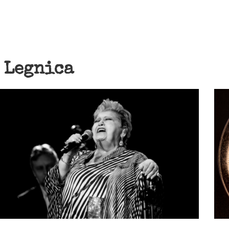
:
Legnica