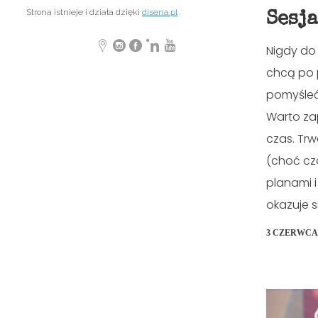
Strona istnieje i działa dzięki
disena.pl
Sesj
Nigdy do
chcą po 
pomyśleć 
Warto zap
czas. Tr
(choć cz
planami i
okazuje si
3 CZERWCA 