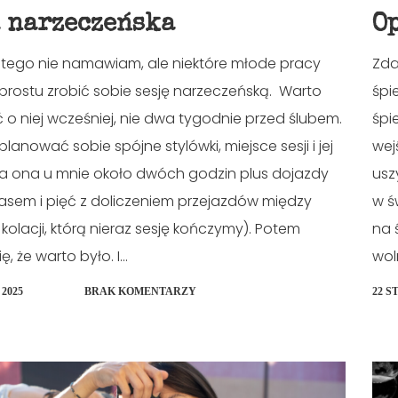
a narzeczeńska
O
 tego nie namawiam, ale niektóre młode pracy
Zda
prostu zrobić sobie sesję narzeczeńską. Warto
śpi
o niej wcześniej, nie dwa tygodnie przed ślubem.
śpi
lanować sobie spójne stylówki, miejsce sesji i jej
wej
wa ona u mnie około dwóch godzin plus dojazdy
usz
asem i pięć z doliczeniem przejazdów między
w ś
 kolacji, którą nieraz sesję kończymy). Potem
na 
ę, że warto było. I...
wol
2025
BRAK KOMENTARZY
22 S