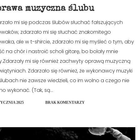
prawa muzyczna ślubu
rzało mi się podczas ślubów słuchać fałszujących
ewaków, zdarzało mi się słuchać znakomitego
ewaka, ale w t-shircie, zdarzało mi się myśleć o tym, aby
ść na chór i nastroić scholi gitarę, bo bolały mnie
y.Zdarzały mi się również zachwyty oprawą muzyczną
wiątyniach. Zdarzało się również, że wykonawcy muzyki
ślubach nie zawsze wiedzieli, co im wolno a czego nie
no wykonać. (Tak, są...
TYCZNIA 2025
BRAK KOMENTARZY