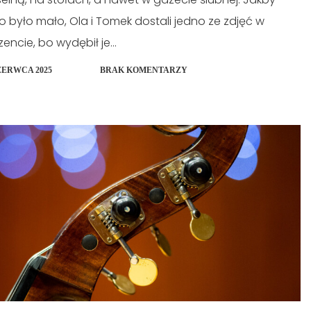
o było mało, Ola i Tomek dostali jedno ze zdjęć w
zencie, bo wydębił je...
ZERWCA 2025
BRAK KOMENTARZY