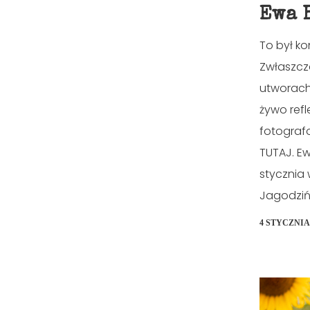
Ewa 
To był k
Zwłaszcz
utworach 
żywo refl
fotografo
TUTAJ. Ew
stycznia 
Jagodzińs
4 STYCZNIA 