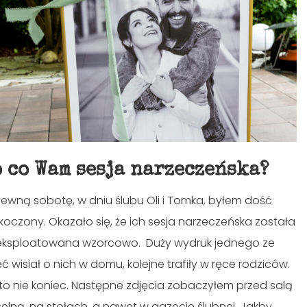
o co Wam sesja narzeczeńska?
ewną sobotę, w dniu ślubu Oli i Tomka, byłem dość
koczony. Okazało się, że ich sesja narzeczeńska została
ksploatowana wzorcowo. Duży wydruk jednego ze
ęć wisiał o nich w domu, kolejne trafiły w ręce rodziców.
 to nie koniec. Następne zdjęcia zobaczyłem przed salą
elną, na stołach, a nawet w gazecie ślubnej. Jakby