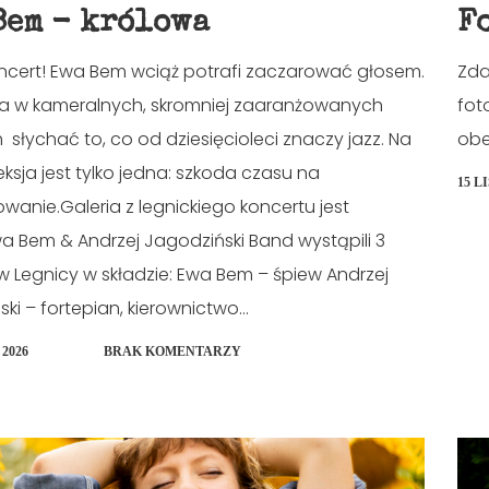
Bem - królowa
F
oncert! Ewa Bem wciąż potrafi zaczarować głosem.
Zda
a w kameralnych, skromniej zaaranżowanych
fot
słychać to, co od dziesięcioleci znaczy jazz. Na
obej
eksja jest tylko jedna: szkoda czasu na
15 L
wanie.Galeria z legnickiego koncertu jest
a Bem & Andrzej Jagodziński Band wystąpili 3
w Legnicy w składzie: Ewa Bem – śpiew Andrzej
ki – fortepian, kierownictwo...
2026
BRAK KOMENTARZY