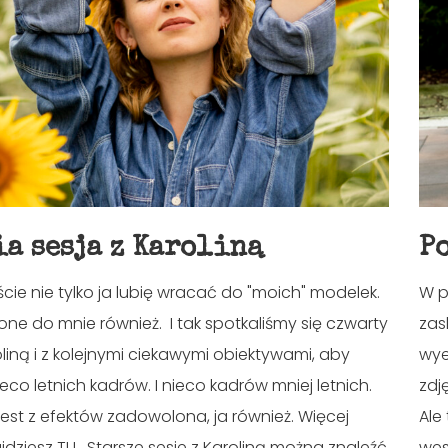
ia sesja z Karoliną
P
cie nie tylko ja lubię wracać do "moich" modelek.
W p
one do mnie również. I tak spotkaliśmy się czwarty
zas
oliną i z kolejnymi ciekawymi obiektywami, aby
wye
eco letnich kadrów. I nieco kadrów mniej letnich.
zdj
est z efektów zadowolona, ja również. Więcej
Ale
jdziesz TU. Starsze sesje z Karoliną można znaleźć
wes