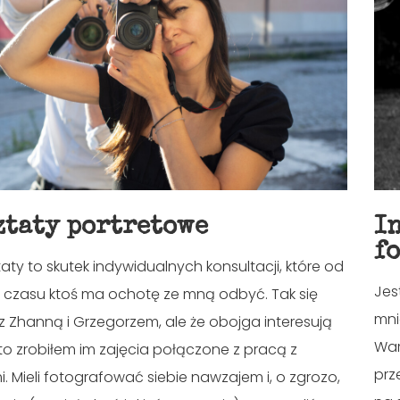
ztaty portretowe
I
f
aty to skutek indywidualnych konsultacji, które od
Jes
 czasu ktoś ma ochotę ze mną odbyć. Tak się
mni
z Zhanną i Grzegorzem, ale że obojga interesują
War
 to zrobiłem im zajęcia połączone z pracą z
prz
 Mieli fotografować siebie nawzajem i, o zgrozo,