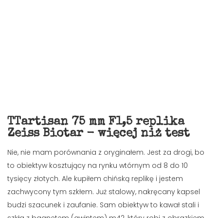
TTartisan 75 mm F1,5 replika
Zeiss Biotar - więcej niż test
Nie, nie mam porównania z oryginałem. Jest za drogi, bo
to obiektyw kosztujący na rynku wtórnym od 8 do 10
tysięcy złotych. Ale kupiłem chińską replikę i jestem
zachwycony tym szkłem. Już stalowy, nakręcany kapsel
budzi szacunek i zaufanie. Sam obiektyw to kawał stali i
szkła z bagnetem (gwintem) m42, który robi z obrazkiem