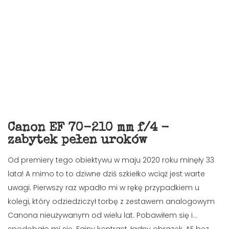
Canon EF 70-210 mm f/4 -
zabytek pełen uroków
Od premiery tego obiektywu w maju 2020 roku minęły 33
lata! A mimo to to dziwne dziś szkiełko wciąż jest warte
uwagi. Pierwszy raz wpadło mi w rękę przypadkiem u
kolegi, który odziedziczył torbę z zestawem analogowym
Canona nieużywanym od wielu lat. Pobawiłem się i...
spodobało mi się. Fajny kontrast, ładny obrazek, AF bez