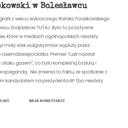
skowski w Bolesławcu
ografii z wiecu wyborczego Rafała Trzaskowskiego
awcu znajdziecie TUTAJ. Było to pozytywne
ie, które w mediach ogólnopolskich niestety
zył mały stek wulgaryzmów wypluty przez
osiemdziesięciolatka. Premier Tusk nazwał
ą ataku gazem", co było kompletną bzdurą i
ropagandą. Nie zmienia to faktu, że spotkanie z
ym kandydatem na prezydenta RP (bo niestety
 2025
BRAK KOMENTARZY