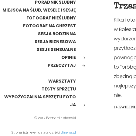
PORADNIK ŚLUBNY
Trza
MIEJSCA NA ŚLUB, WESELE I SESJĘ
FOTOGRAF NIEŚLUBNY
Kilka fot
FOTOGRAF NA CHRZEST
w Bolesł
SESJA RODZINNA
wydarzen
SESJA BIZNESOWA
przytłoc
SESJE SENSUALNE
pewnego 
OPINIE
PRZECZYTAJ
to "prób
zbędną p
WARSZTATY
najlepsz
TESTY SPRZĘTU
nie...
WYPOŻYCZALNIA SPRZĘTU FOTO
JA
14 KWIETNIA
© 2017 Bernard Łętowski
Strona istnieje i działa dzięki
disena.pl