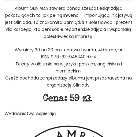
Album GLINIADA zawiera ponad sześćdziesiąt zdjęć
pokazujących to, jak pełną inwencji i imponującą inicjatywą
jest Gliniada. To znakomita pamiątka z Bolesławca i prezent
dla każdego, kto ceni sobie reporterskie zdjęcia i wspaniałą
bolesławiecką imprezę.
Wymiary 30 na 30 cm, oprawa twarda, 40 stron, nr
ISBN 978-83-945340-
0
-4
Teksty w albumie są w języku polskim, angielskim i
niemieckim.
Część dochodu ze sprzedaży albumu jest przeznaczona na
organizację Gliniady.
Cena: 59 zł
Album
Wydawnictwo wspierają:
możesz
kupić
TUTAJ
.