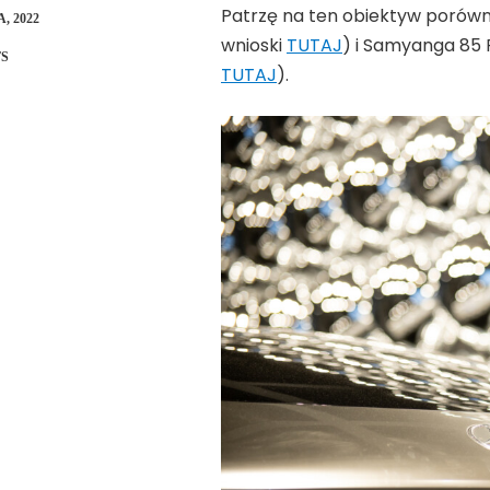
Patrzę na ten obiektyw porów
, 2022
wnioski
TUTAJ
) i Samyanga 85 R
S
TUTAJ
).