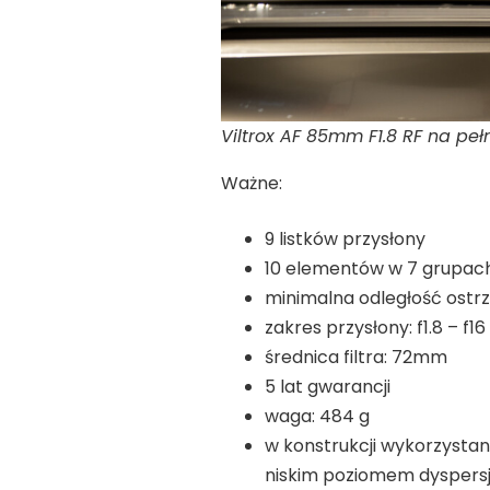
Viltrox AF 85mm F1.8 RF na pełn
Ważne:
9 listków przysłony
10 elementów w 7 grupac
minimalna odległość ostr
zakres przysłony: f1.8 – f16
średnica filtra: 72mm
5 lat gwarancji
waga: 484 g
w konstrukcji wykorzysta
niskim poziomem dyspersj