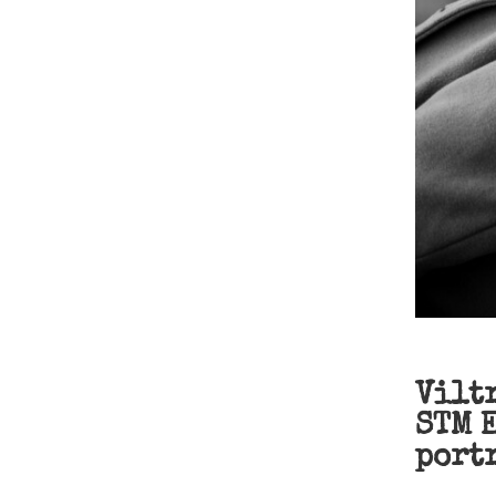
Vilt
STM E
port