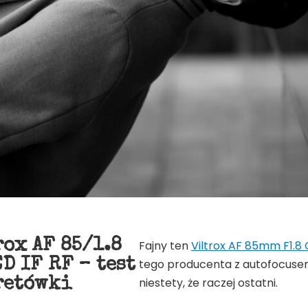
rox AF 85/1.8
Fajny ten
Viltrox AF 85mm F1.8
D IF RF – test
tego producenta z autofocuse
retówki
niestety, że raczej ostatni.