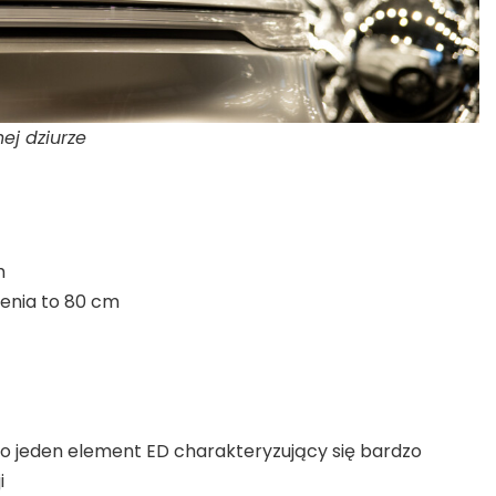
ej dziurze
h
zenia to 80 cm
no jeden element ED charakteryzujący się bardzo
i