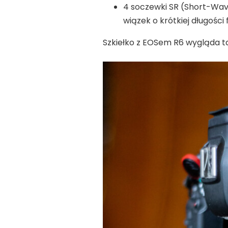
4 soczewki SR (Short-Wav
wiązek o krótkiej długości f
Szkiełko z EOSem R6 wygląda t