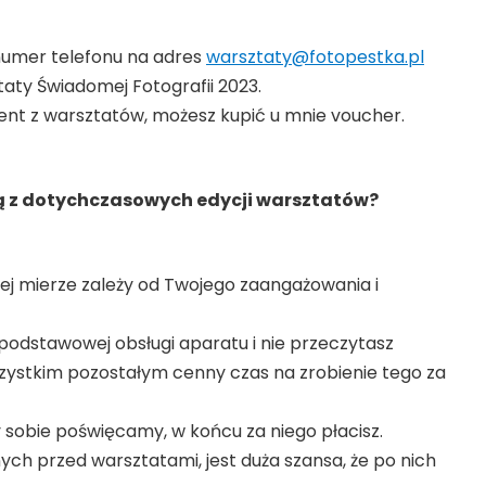
 numer telefonu na adres
warsztaty@fotopestka.pl
aty Świadomej Fotografii 2023.
ent z warsztatów, możesz kupić u mnie voucher.
ną z dotychczasowych edycji warsztatów?
użej mierze zależy od Twojego zaangażowania i
j podstawowej obsługi aparatu i nie przeczytasz
wszystkim pozostałym cenny czas na zrobienie tego za
ry sobie poświęcamy, w końcu za niego płacisz.
ych przed warsztatami, jest duża szansa, że po nich