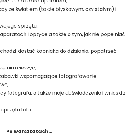
leć to, co robisz aparatem,
racy ze światłem (także błyskowym, czy stałym) i
swojego sprzętu,
aparatach i optyce a także o tym, jak nie popełniać
ychodzi, dostać kopniaka do działania, popatrzeć
ię nim cieszyć,
e zabawki wspomagające fotografowanie
owe,
y fotografa, a także moje doświadczenia i wnioski z
sprzętu foto.
Po warsztatach…