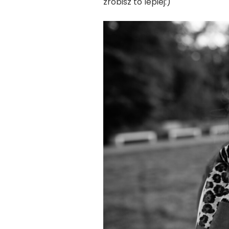
zrobisz to lepiej:)