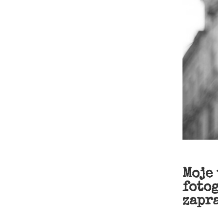
Moje
foto
zapr