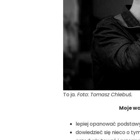
To ja.
Foto: Tomasz Chlebuś.
Moje war
lepiej opanować podstawy 
dowiedzieć się nieco o ty