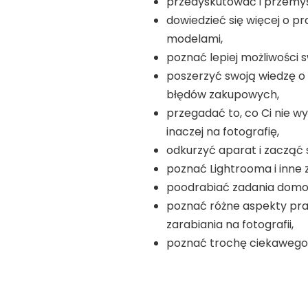
przedyskutować i przemyś
dowiedzieć się więcej o p
modelami,
poznać lepiej możliwości 
poszerzyć swoją wiedzę o 
błędów zakupowych,
przegadać to, co Ci nie w
inaczej na fotografię,
odkurzyć aparat i zacząć s
poznać Lightrooma i inn
poodrabiać zadania dom
poznać różne aspekty prac
zarabiania na fotografii,
poznać trochę ciekawego 