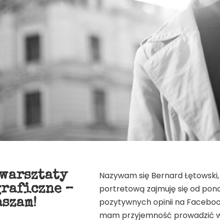
 warsztaty
Nazywam się Bernard Łętowski, 
graficzne –
portretową zajmuję się od pon
aszam!
pozytywnych opinii na Facebook
mam przyjemność prowadzić wa