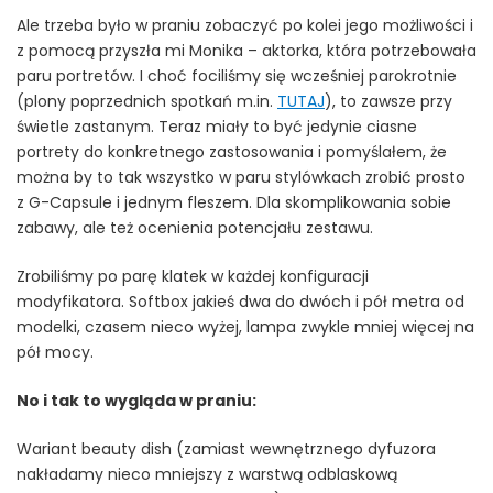
Ale trzeba było w praniu zobaczyć po kolei jego możliwości i
z pomocą przyszła mi Monika – aktorka, która potrzebowała
paru portretów. I choć fociliśmy się wcześniej parokrotnie
(plony poprzednich spotkań m.in.
TUTAJ
), to zawsze przy
świetle zastanym. Teraz miały to być jedynie ciasne
portrety do konkretnego zastosowania i pomyślałem, że
można by to tak wszystko w paru stylówkach zrobić prosto
z G-Capsule i jednym fleszem. Dla skomplikowania sobie
zabawy, ale też ocenienia potencjału zestawu.
Zrobiliśmy po parę klatek w każdej konfiguracji
modyfikatora. Softbox jakieś dwa do dwóch i pół metra od
modelki, czasem nieco wyżej, lampa zwykle mniej więcej na
pół mocy.
No i tak to wygląda w praniu:
Wariant beauty dish (zamiast wewnętrznego dyfuzora
nakładamy nieco mniejszy z warstwą odblaskową