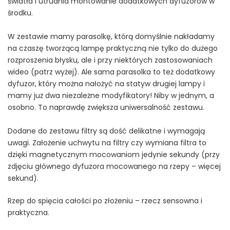
światła i utrudnia montowanie dodatkowych dyfuzorów w
środku.
W zestawie mamy parasolkę, którą domyślnie nakładamy
na czaszę tworzącą lampę praktyczną nie tylko do dużego
rozproszenia błysku, ale i przy niektórych zastosowaniach
wideo (patrz wyżej). Ale sama parasolka to też dodatkowy
dyfuzor, który można nałożyć na statyw drugiej lampy i
mamy już dwa niezależne modyfikatory! Niby w jednym, a
osobno. To naprawdę zwiększa uniwersalność zestawu.
Dodane do zestawu filtry są dość delikatne i wymagają
uwagi. Założenie uchwytu na filtry czy wymiana filtra to
dzięki magnetycznym mocowaniom jedynie sekundy (przy
zdjęciu głównego dyfuzora mocowanego na rzepy – więcej
sekund).
Rzep do spięcia całości po złożeniu – rzecz sensowna i
praktyczna.