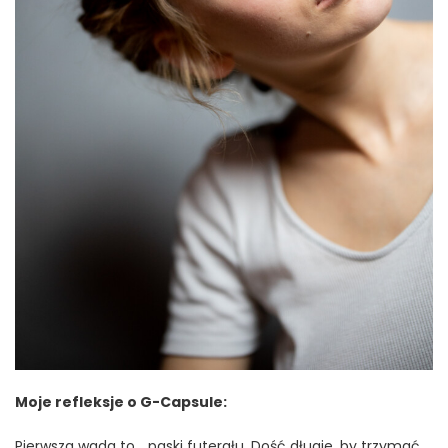
Moje refleksje o G-Capsule:
Pierwsza wada to… paski futerału. Dość długie, by trzymać