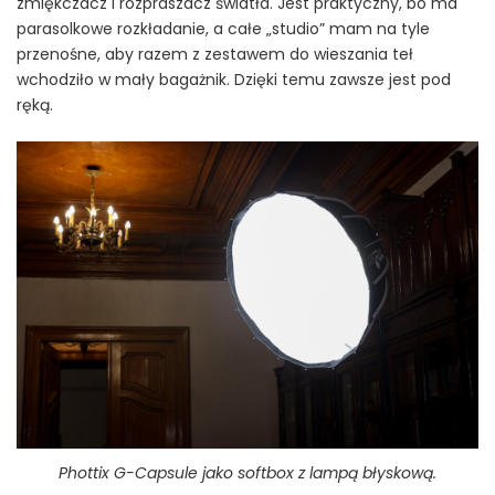
zmiękczacz i rozpraszacz światła. Jest praktyczny, bo ma
parasolkowe rozkładanie, a całe „studio” mam na tyle
przenośne, aby razem z zestawem do wieszania teł
wchodziło w mały bagażnik. Dzięki temu zawsze jest pod
ręką.
Phottix G-Capsule jako softbox z lampą błyskową.