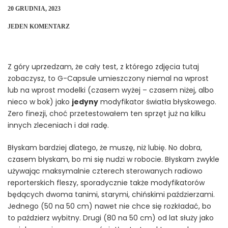
20 GRUDNIA, 2023
JEDEN KOMENTARZ
Z góry uprzedzam, że cały test, z którego zdjęcia tutaj
zobaczysz, to G-Capsule umieszczony niemal na wprost
lub na wprost modelki (czasem wyżej – czasem niżej, albo
nieco w bok) jako
jedyny
modyfikator światła błyskowego.
Zero finezji, choć przetestowałem ten sprzęt już na kilku
innych zleceniach i dał radę.
Błyskam bardziej dlatego, że muszę, niż lubię. No dobra,
czasem błyskam, bo mi się nudzi w robocie. Błyskam zwykle
używając maksymalnie czterech sterowanych radiowo
reporterskich fleszy, sporadycznie także modyfikatorów
będących dwoma tanimi, starymi, chińskimi paździerzami.
Jednego (50 na 50 cm) nawet nie chce się rozkładać, bo
to paździerz wybitny. Drugi (80 na 50 cm) od lat służy jako