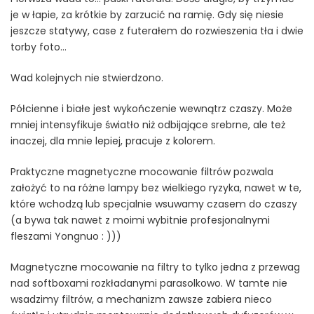
je w łapie, za krótkie by zarzucić na ramię. Gdy się niesie
jeszcze statywy, case z futerałem do rozwieszenia tła i dwie
torby foto…
Wad kolejnych nie stwierdzono.
Półcienne i białe jest wykończenie wewnątrz czaszy. Może
mniej intensyfikuje światło niż odbijające srebrne, ale też
inaczej, dla mnie lepiej, pracuje z kolorem.
Praktyczne magnetyczne mocowanie filtrów pozwala
założyć to na różne lampy bez wielkiego ryzyka, nawet w te,
które wchodzą lub specjalnie wsuwamy czasem do czaszy
(a bywa tak nawet z moimi wybitnie profesjonalnymi
fleszami Yongnuo : )))
Magnetyczne mocowanie na filtry to tylko jedna z przewag
nad softboxami rozkładanymi parasolkowo. W tamte nie
wsadzimy filtrów, a mechanizm zawsze zabiera nieco