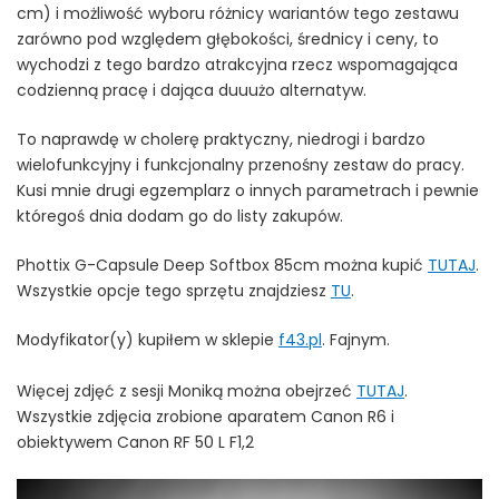
cm) i możliwość wyboru różnicy wariantów tego zestawu
zarówno pod względem głębokości, średnicy i ceny, to
wychodzi z tego bardzo atrakcyjna rzecz wspomagająca
codzienną pracę i dająca duuużo alternatyw.
To naprawdę w cholerę praktyczny, niedrogi i bardzo
wielofunkcyjny i funkcjonalny przenośny zestaw do pracy.
Kusi mnie drugi egzemplarz o innych parametrach i pewnie
któregoś dnia dodam go do listy zakupów.
Phottix G-Capsule Deep Softbox 85cm można kupić
TUTAJ
.
Wszystkie opcje tego sprzętu znajdziesz
TU
.
Modyfikator(y) kupiłem w sklepie
f43.pl
. Fajnym.
Więcej zdjęć z sesji Moniką można obejrzeć
TUTAJ
.
Wszystkie zdjęcia zrobione aparatem Canon R6 i
obiektywem Canon RF 50 L F1,2