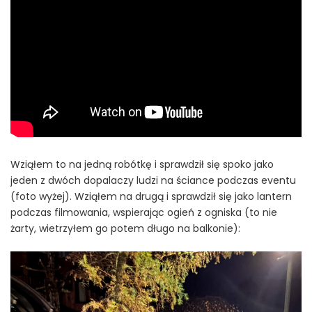
Wziąłem to na jedną robótkę i sprawdził się spoko jako
jeden z dwóch dopalaczy ludzi na ściance podczas eventu
(foto wyżej). Wziąłem na drugą i sprawdził się jako lantern
podczas filmowania, wspierając ogień z ogniska (to nie
żarty, wietrzyłem go potem długo na balkonie):