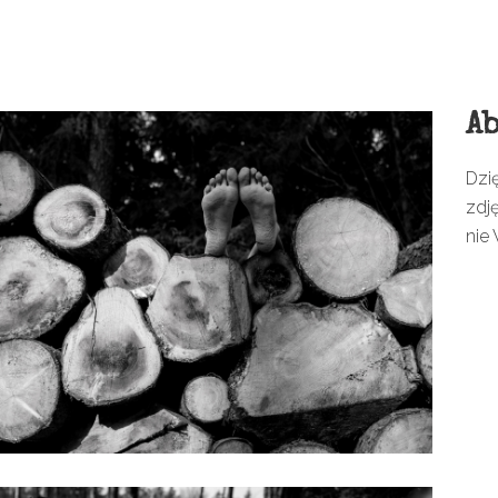
Ab
Dzi
zdj
nie