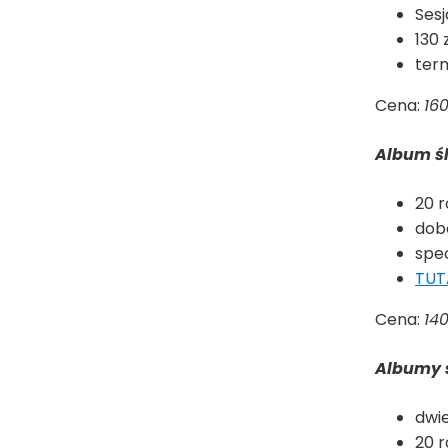
Ses
130 
term
Cena:
160
Album ś
20 
dobó
spec
TUT
Cena:
140
Albumy ś
dwie
20 