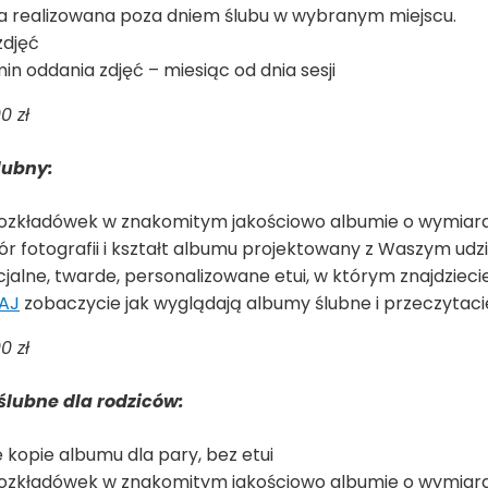
ja realizowana poza dniem ślubu w wybranym miejscu.
zdjęć
in oddania zdjęć – miesiąc od dnia sesji
0 zł
lubny:
rozkładówek w znakomitym jakościowo albumie o wymiar
r fotografii i kształt albumu projektowany z Waszym udz
jalne, twarde, personalizowane etui, w którym znajdzieci
AJ
zobaczycie jak wyglądają albumy ślubne i przeczytacie
0 zł
lubne dla rodziców:
 kopie albumu dla pary, bez etui
rozkładówek w znakomitym jakościowo albumie o wymiar