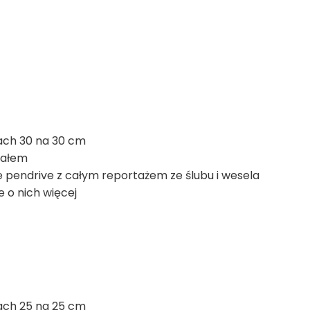
ach 30 na 30 cm
iałem
e pendrive z całym reportażem ze ślubu i wesela
 o nich więcej
ach 25 na 25 cm