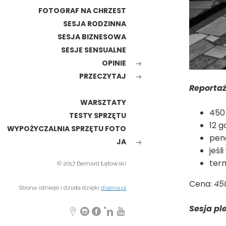
FOTOGRAF NA CHRZEST
SESJA RODZINNA
SESJA BIZNESOWA
SESJE SENSUALNE
OPINIE
PRZECZYTAJ
Reportaż
WARSZTATY
450 
TESTY SPRZĘTU
12 g
WYPOŻYCZALNIA SPRZĘTU FOTO
pen
JA
jeśl
term
© 2017 Bernard Łętowski
Cena:
450
Strona istnieje i działa dzięki
disena.pl
Sesja pl