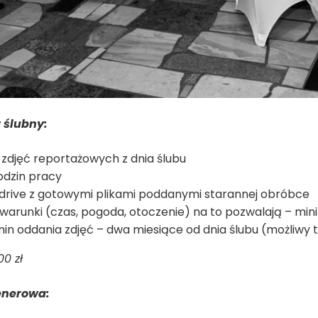
 ślubny:
zdjęć reportażowych z dnia ślubu
odzin pracy
drive z gotowymi plikami poddanymi starannej obróbce
i warunki (czas, pogoda, otoczenie) na to pozwalają – mini
in oddania zdjęć – dwa miesiące od dnia ślubu (możliwy
0 zł
enerowa: