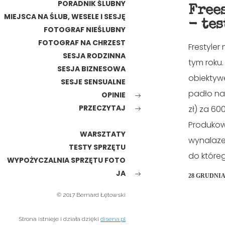
PORADNIK ŚLUBNY
Free
MIEJSCA NA ŚLUB, WESELE I SESJĘ
- tes
FOTOGRAF NIEŚLUBNY
FOTOGRAF NA CHRZEST
Frestyler
SESJA RODZINNA
tym roku
SESJA BIZNESOWA
obiektyw
SESJE SENSUALNE
padło na
OPINIE
PRZECZYTAJ
zł) za 60
Produkow
WARSZTATY
wynalaze
TESTY SPRZĘTU
do które
WYPOŻYCZALNIA SPRZĘTU FOTO
JA
28 GRUDNIA
© 2017 Bernard Łętowski
Strona istnieje i działa dzięki
disena.pl