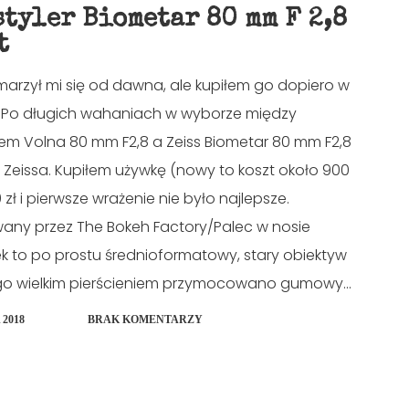
styler Biometar 80 mm F 2,8
t
 marzył mi się od dawna, ale kupiłem go dopiero w
. Po długich wahaniach w wyborze między
em Volna 80 mm F2,8 a Zeiss Biometar 80 mm F2,8
 Zeissa. Kupiłem używkę (nowy to koszt około 900
0 zł i pierwsze wrażenie nie było najlepsze.
any przez The Bokeh Factory/Palec w nosie
k to po prostu średnioformatowy, stary obiektyw
go wielkim pierścieniem przymocowano gumowy...
 2018
BRAK KOMENTARZY