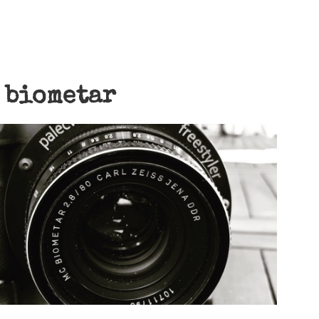
:
biometar