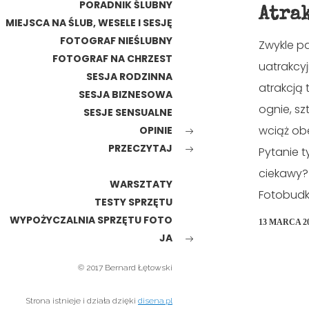
PORADNIK ŚLUBNY
Atra
MIEJSCA NA ŚLUB, WESELE I SESJĘ
FOTOGRAF NIEŚLUBNY
Zwykle p
FOTOGRAF NA CHRZEST
uatrakcyj
SESJA RODZINNA
atrakcją 
SESJA BIZNESOWA
ognie, sz
SESJE SENSUALNE
wciąż ob
OPINIE
PRZECZYTAJ
Pytanie t
ciekawy? 
WARSZTATY
Fotobudka
TESTY SPRZĘTU
WYPOŻYCZALNIA SPRZĘTU FOTO
13 MARCA 2
JA
© 2017 Bernard Łętowski
Strona istnieje i działa dzięki
disena.pl