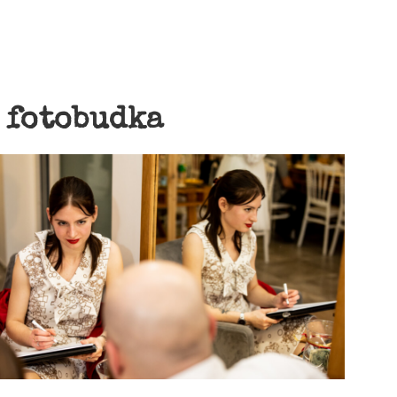
:
fotobudka