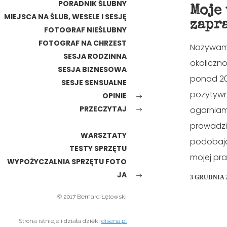
PORADNIK ŚLUBNY
Moje
MIEJSCA NA ŚLUB, WESELE I SESJĘ
zapr
FOTOGRAF NIEŚLUBNY
FOTOGRAF NA CHRZEST
Nazywam s
SESJA RODZINNA
okoliczn
SESJA BIZNESOWA
ponad 20
SESJE SENSUALNE
pozytywn
OPINIE
PRZECZYTAJ
ogarniam
prowadzić
WARSZTATY
podobają 
TESTY SPRZĘTU
mojej pra
WYPOŻYCZALNIA SPRZĘTU FOTO
JA
3 GRUDNIA 
© 2017 Bernard Łętowski
Strona istnieje i działa dzięki
disena.pl