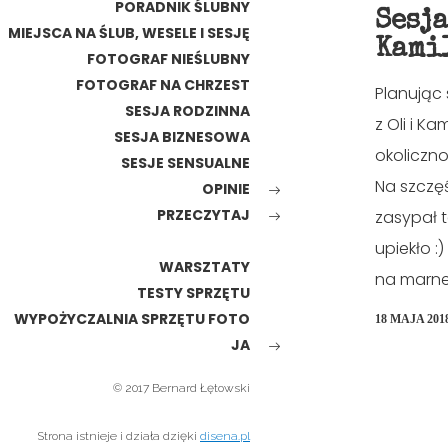
PORADNIK ŚLUBNY
Sesja
MIEJSCA NA ŚLUB, WESELE I SESJĘ
Kami
FOTOGRAF NIEŚLUBNY
FOTOGRAF NA CHRZEST
Planując 
SESJA RODZINNA
z Oli i Ka
SESJA BIZNESOWA
okoliczno
SESJE SENSUALNE
Na szczęś
OPINIE
PRZECZYTAJ
zasypał t
upiekło :
WARSZTATY
na marne..
TESTY SPRZĘTU
WYPOŻYCZALNIA SPRZĘTU FOTO
18 MAJA 201
JA
© 2017 Bernard Łętowski
Strona istnieje i działa dzięki
disena.pl