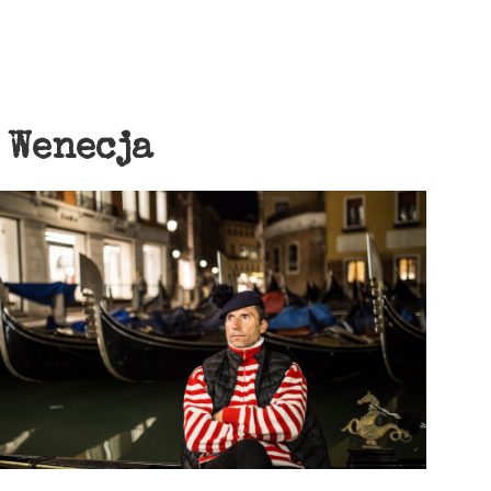
:
Wenecja