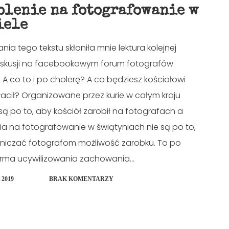
olenie na fotografowanie w
iele
nia tego tekstu skłoniła mnie lektura kolejnej
yskusji na facebookowym forum fotografów
 A co to i po cholerę? A co będziesz kościołowi
acił? Organizowane przez kurie w całym kraju
 są po to, aby kościół zarobił na fotografach a
ia na fotografowanie w świątyniach nie są po to,
niczać fotografom możliwość zarobku. To po
orma ucywilizowania zachowania...
 2019
BRAK KOMENTARZY