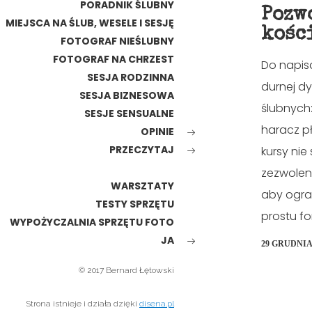
PORADNIK ŚLUBNY
Pozw
MIEJSCA NA ŚLUB, WESELE I SESJĘ
kośc
FOTOGRAF NIEŚLUBNY
FOTOGRAF NA CHRZEST
Do napisa
SESJA RODZINNA
durnej d
SESJA BIZNESOWA
ślubnych:
SESJE SENSUALNE
haracz pł
OPINIE
PRZECZYTAJ
kursy nie
zezwolen
WARSZTATY
aby ogra
TESTY SPRZĘTU
prostu f
WYPOŻYCZALNIA SPRZĘTU FOTO
JA
29 GRUDNIA
© 2017 Bernard Łętowski
Strona istnieje i działa dzięki
disena.pl